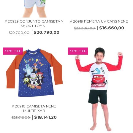
// 20929 CONJUNTO CAMISETA Y
// 20919 REMERA UV CARS NENE
SHORT TOY S...
$16.660,00
$23.800,00
$20.790,00
$29.700,00
30
%
OFF
30
%
OFF
// 20910 CAMISETA NENE
MULTIPIXAR
$18.141,20
$25.916,00