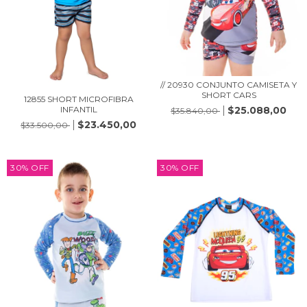
// 20930 CONJUNTO CAMISETA Y
SHORT CARS
12855 SHORT MICROFIBRA
$25.088,00
INFANTIL
$35.840,00
$23.450,00
$33.500,00
30
%
OFF
30
%
OFF