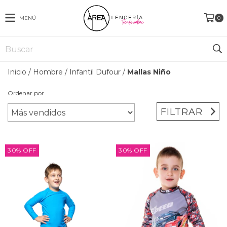
MENÚ
0
Inicio
/
Hombre
/
Infantil Dufour
/
Mallas Niño
Ordenar por
FILTRAR
30
%
OFF
30
%
OFF