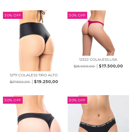
30
%
OFF
30
%
OFF
12322 COLALESS LISA
$17.500,00
$25.000,00
12711 COLALESS TIRO ALTO
$19.250,00
$27.500,00
30
%
OFF
30
%
OFF