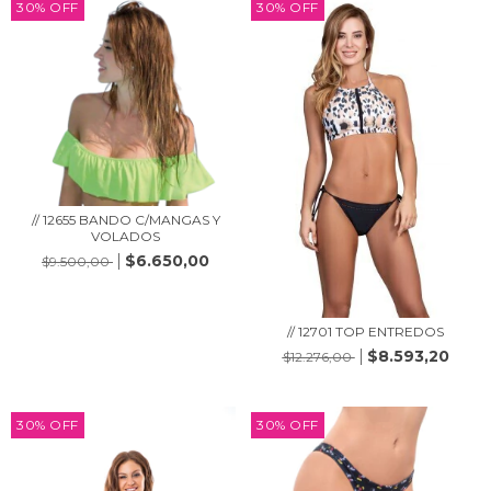
30
%
OFF
30
%
OFF
// 12655 BANDO C/MANGAS Y
VOLADOS
$6.650,00
$9.500,00
// 12701 TOP ENTREDOS
$8.593,20
$12.276,00
30
%
OFF
30
%
OFF