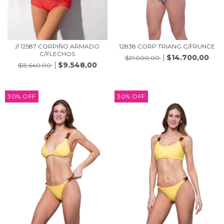
// 12587 CORPIÑO ARMADO
12838 CORP TRIANG C/FRUNCE
C/FLECHOS
$14.700,00
$21.000,00
$9.548,00
$13.640,00
30
%
OFF
30
%
OFF