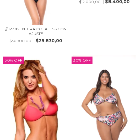
$8.400,00
$12.000,00
// 12738 ENTERA COLALESS CON
AJUSTE
$25.830,00
$36.900,00
30
%
OFF
30
%
OFF