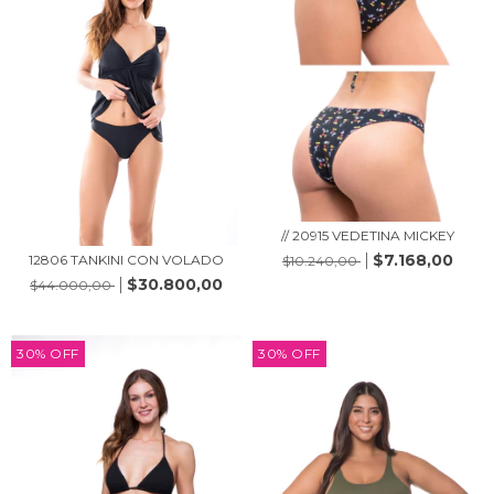
// 20915 VEDETINA MICKEY
$7.168,00
12806 TANKINI CON VOLADO
$10.240,00
$30.800,00
$44.000,00
30
%
OFF
30
%
OFF