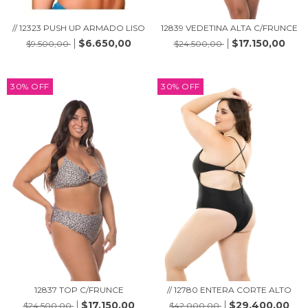
// 12323 PUSH UP ARMADO LISO
12839 VEDETINA ALTA C/FRUNCE
$6.650,00
$17.150,00
$9.500,00
$24.500,00
30
%
OFF
30
%
OFF
12837 TOP C/FRUNCE
// 12780 ENTERA CORTE ALTO
$17.150,00
$29.400,00
$24.500,00
$42.000,00