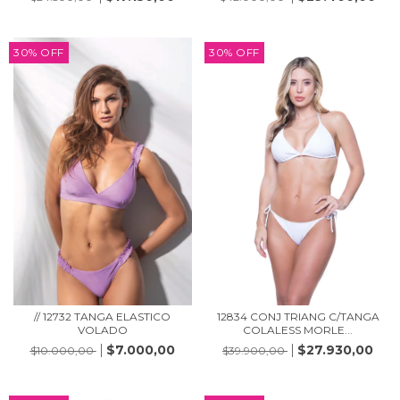
30
%
OFF
30
%
OFF
// 12732 TANGA ELASTICO
12834 CONJ TRIANG C/TANGA
VOLADO
COLALESS MORLE...
$7.000,00
$27.930,00
$10.000,00
$39.900,00