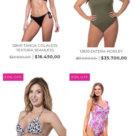
12849 TANGA COLALESS
TEXTURA SEAMLESS
12835 ENTERA MORLEY
$16.450,00
$23.500,00
$35.700,00
$51.000,00
30
%
OFF
30
%
OFF