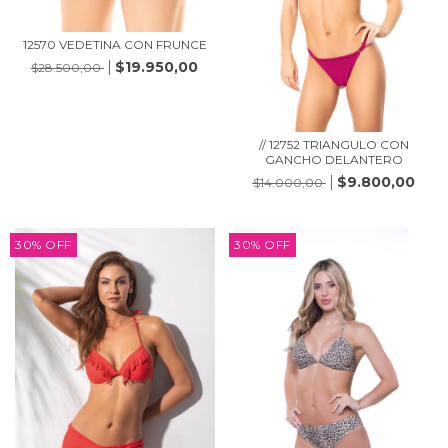
12570 VEDETINA CON FRUNCE
$19.950,00
$28.500,00
// 12752 TRIANGULO CON
GANCHO DELANTERO
$9.800,00
$14.000,00
30
%
OFF
30
%
OFF