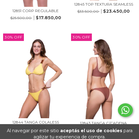
12845 TOP TEXTURA SEAMLESS
12851 CORP REGULABLE
$23.450,00
$33.500,00
$17.850,00
$25.500,00
30
%
OFF
30
%
OFF
12844 TANGA COLALESS
12843 TANGA C/CADENA
C/CADENA
$17.150,00
Al navegar por este sitio
aceptás el uso de cookies
para
$24.500,00
$17.150,00
$24.500,00
agilizar tu experiencia de compra.