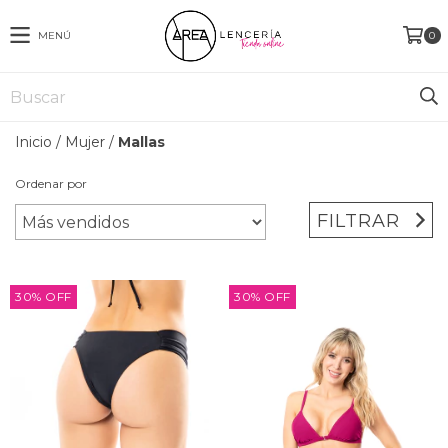
MENÚ
0
Inicio
/
Mujer
/
Mallas
Ordenar por
FILTRAR
30
%
OFF
30
%
OFF