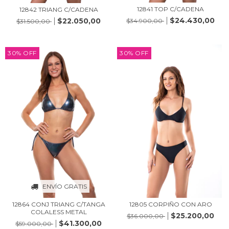
12841 TOP C/CADENA
12842 TRIANG C/CADENA
$24.430,00
$22.050,00
$34.900,00
$31.500,00
30
%
OFF
30
%
OFF
ENVÍO GRATIS
12864 CONJ TRIANG C/TANGA
12805 CORPIÑO CON ARO
COLALESS METAL
$25.200,00
$36.000,00
$41.300,00
$59.000,00