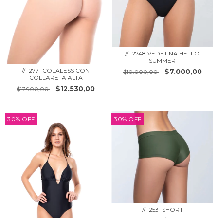
// 12748 VEDETINA HELLO
SUMMER
// 12771 COLALESS CON
$7.000,00
$10.000,00
COLLARETA ALTA
$12.530,00
$17.900,00
30
%
OFF
30
%
OFF
// 12531 SHORT