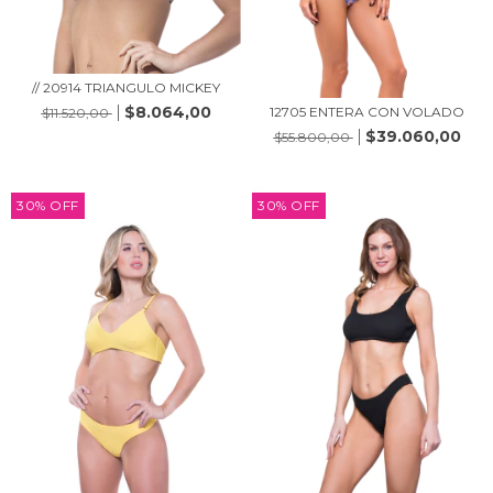
// 20914 TRIANGULO MICKEY
$8.064,00
12705 ENTERA CON VOLADO
$11.520,00
$39.060,00
$55.800,00
30
%
OFF
30
%
OFF