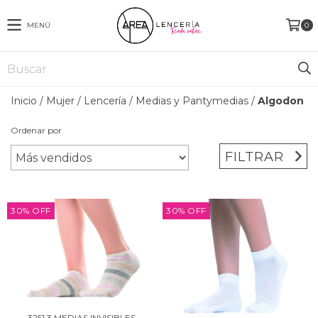
MENÚ
0
Inicio
/
Mujer
/
Lencería
/
Medias y Pantymedias
/
Algodon
Ordenar por
FILTRAR
30
%
OFF
30
%
OFF
3251.3 MEDIAS INVISIBLES