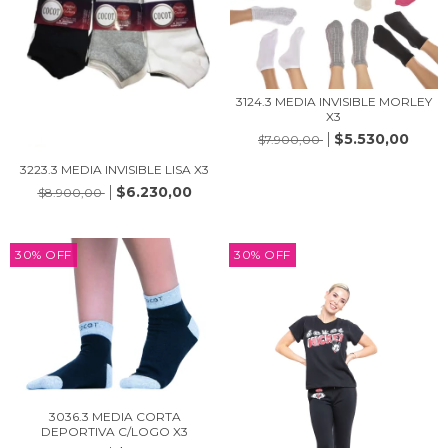
3124.3 MEDIA INVISIBLE MORLEY
X3
$5.530,00
$7.900,00
3223.3 MEDIA INVISIBLE LISA X3
$6.230,00
$8.900,00
30
%
OFF
30
%
OFF
3036.3 MEDIA CORTA
DEPORTIVA C/LOGO X3